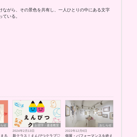
けながら、その景色を共有し、一人ひとりの中にある文字
っている。
しらせ
お習字・書道教室
おしらせ
2024年2月13日
2022年12月6日
るまる
新クラス！えんぴつクラブ♡
個展・パフォーマンスを終え