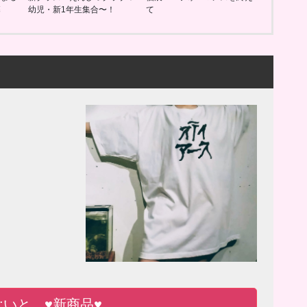
幕
幼児・新1年生集合〜！
て
ono:いと ♥新商品♥