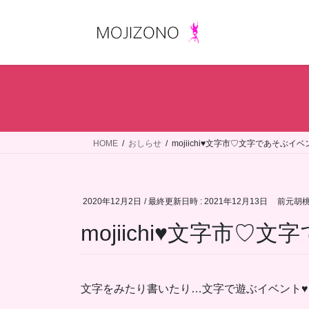
コ
ナ
ン
ビ
テ
ゲ
ン
ー
ツ
シ
へ
ョ
ス
ン
キ
に
ッ
移
HOME
おしらせ
mojiichi♥文字市♡文字であそぶイ
プ
動
2020年12月2日
/ 最終更新日時 :
2021年12月13日
前元胡桃 K
mojiichi♥文字市
文字をみたり書いたり…文字で遊ぶイベント♥