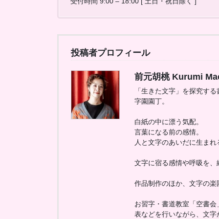
受付時間 9:00 – 18:00 [ 土日・祝日除く ]
投稿者プロフィール
前元胡桃 Kurumi Ma
「生きた文字」を探究する
字園園丁。
白紙の中に漂う気配。
言葉になる前の感情。
人と文字のあいだに生まれ
文字に宿る感情や呼吸を、
作品制作のほか、文字の楽園
お習字・書道教室「空書会
表などを行いながら、文字