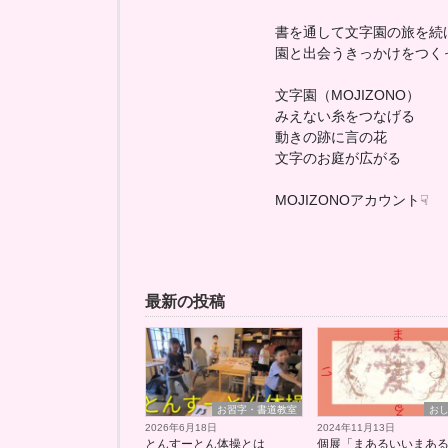
書を通して文字園の旅を続
園と出会うきっかけをつく
文字園（MOJIZONO）
みえない糸をつなげる
動きの跡に言の花
文字のお庭が広がる
MOJIZONOアカウント☟
最新の投稿
お習字・書道教室
お
2026年6月18日
2024年11月13日
とんすーとん体操とは
個展「まあるいいまあ