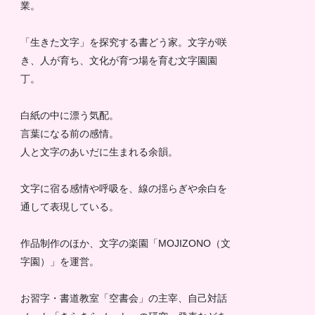
業。
「生きた文字」を探究する書どう家。文字が咲
き、人が育ち、文化が育つ場を育む文字園園
丁。
白紙の中に漂う気配。
言葉になる前の感情。
人と文字のあいだに生まれる余韻。
文字に宿る感情や呼吸を、線の揺らぎや余白を
通して表現している。
作品制作のほか、文字の楽園「MOJIZONO（文
字園）」を運営。
お習字・書道教室「空書会」の主宰、自己対話